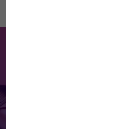
100 000
Макияжей
Сделаны руками наших
выпускников
95%
Практики